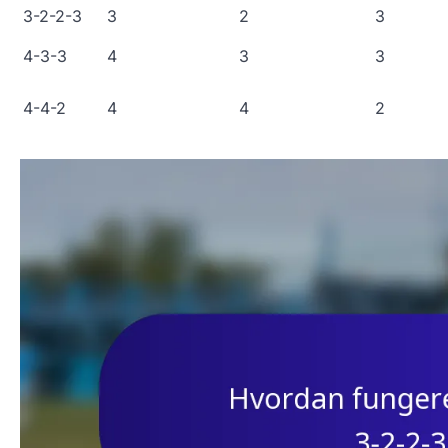
3-2-2-3
3
2
3
4-3-3
4
3
3
4-4-2
4
4
2