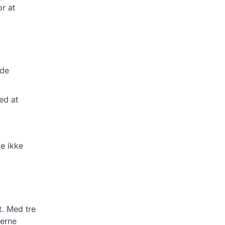
r at
dde
ed at
e ikke
t. Med tre
lerne