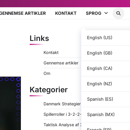
GENNEMSE ARTIKLER
KONTAKT
SPROG
Links
English (US)
Kontakt
English (GB)
Gennemse artikler
English (CA)
Om
English (NZ)
Kategorier
Spanish (ES)
Danmark Strategier for 3-2-2-3
Spanish (MX)
Spillerroller i 3-2-2-3
Taktisk Analyse af 3-2-2-3
French (FR)