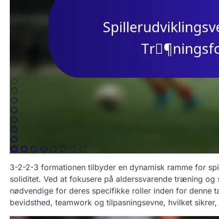
3-2-2-3 formationen tilbyder en dynamisk ramme for spi
soliditet. Ved at fokusere på alderssvarende træning og 
nødvendige for deres specifikke roller inden for denne ta
bevidsthed, teamwork og tilpasningsevne, hvilket sikrer, a