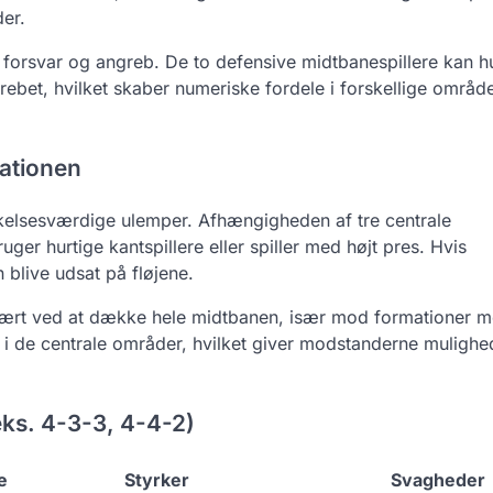
der.
forsvar og angreb. De to defensive midtbanespillere kan hu
rebet, hvilket skaber numeriske fordele i forskellige område
ationen
kelsesværdige ulemper. Afhængigheden af tre centrale
uger hurtige kantspillere eller spiller med højt pres. Hvis
 blive udsat på fløjene.
vært ved at dække hele midtbanen, især mod formationer m
l i de centrale områder, hvilket giver modstanderne mulighed
ks. 4-3-3, 4-4-2)
e
Styrker
Svagheder