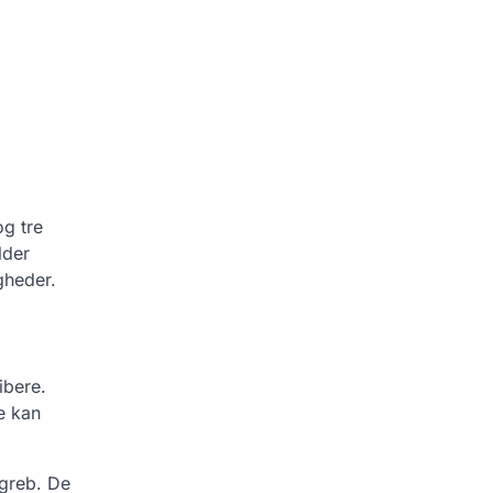
og tre
lder
gheder.
ibere.
e kan
ngreb. De