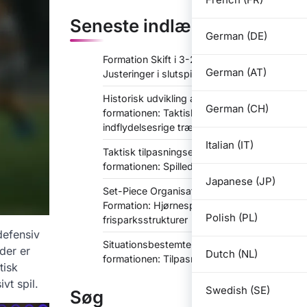
Seneste indlæg
German (DE)
Formation Skift i 3-2-2-3 Formation:
German (AT)
Justeringer i slutspillet, udskiftninger
Historisk udvikling af 3-2-2-3
German (CH)
formationen: Taktiske ændringer,
indflydelsesrige trænere
Italian (IT)
Taktisk tilpasningsevne i 3-2-2-3
formationen: Spilledelse, fleksibilitet
Japanese (JP)
Set-Piece Organisation i 3-2-2-3
Formation: Hjørnespark,
Polish (PL)
frisparksstrukturer
defensiv
Situationsbestemte taktikker i 3-2-2-3
der er
Dutch (NL)
formationen: Tilpasning til spillets gang
tisk
vt spil.
Swedish (SE)
Søg