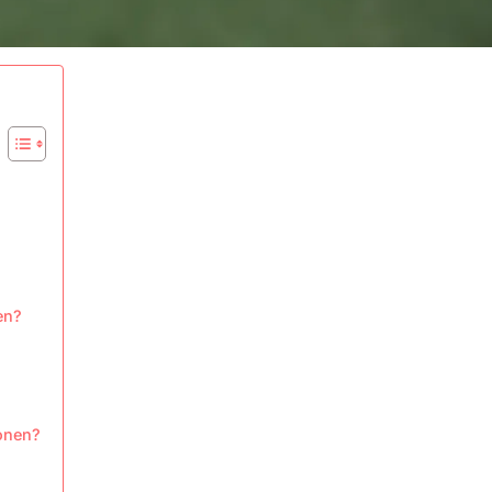
en?
ionen?