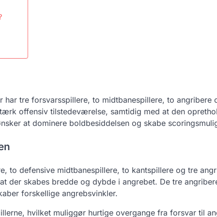
?
r har tre forsvarsspillere, to midtbanespillere, to angribere 
tærk offensiv tilstedeværelse, samtidig med at den opretho
der ønsker at dominere boldbesiddelsen og skabe scoringsmuli
nen
e, to defensive midtbanespillere, to kantspillere og tre angr
at der skabes bredde og dybde i angrebet. De tre angriber
skaber forskellige angrebsvinkler.
erne, hvilket muliggør hurtige overgange fra forsvar til a