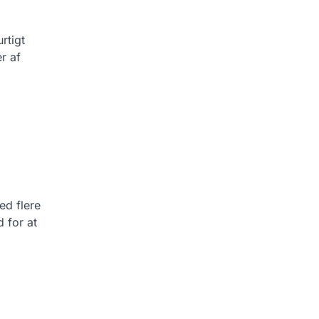
rtigt
r af
ed flere
 for at