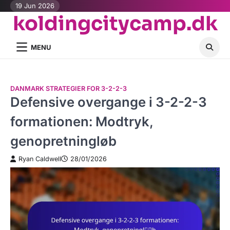
Skip
19 Jun 2026
koldingcitycamp.dk
to
content
MENU
DANMARK STRATEGIER FOR 3-2-2-3
Defensive overgange i 3-2-2-3
formationen: Modtryk,
genopretningløb
Ryan Caldwell
28/01/2026