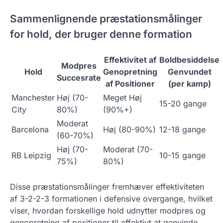
Sammenlignende præstationsmålinger
for hold, der bruger denne formation
Effektivitet af
Boldbesiddelse
Modpres
Hold
Genopretning
Genvundet
Succesrate
af Positioner
(per kamp)
Manchester
Høj (70-
Meget Høj
15-20 gange
City
80%)
(90%+)
Moderat
Barcelona
Høj (80-90%)
12-18 gange
(60-70%)
Høj (70-
Moderat (70-
RB Leipzig
10-15 gange
75%)
80%)
Disse præstationsmålinger fremhæver effektiviteten
af 3-2-2-3 formationen i defensive overgange, hvilket
viser, hvordan forskellige hold udnytter modpres og
genopretning af positioner til effektivt at genvinde