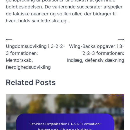
boldbesiddelsen. De varierende succesrater afspejler
de taktiske nuancer og spillerroller, der bidrager til
hvert holds samlede strategi.
P
⟵
⟶
Ungdomsudvikling i 3-2-2-
Wing-Backs opgaver i 3-
o
3 formationen:
2-2-3 formationen:
s
Mentorskab,
Indlæg, defensiv dækning
t
færdighedsudvikling
n
Related Posts
a
v
i
g
a
t