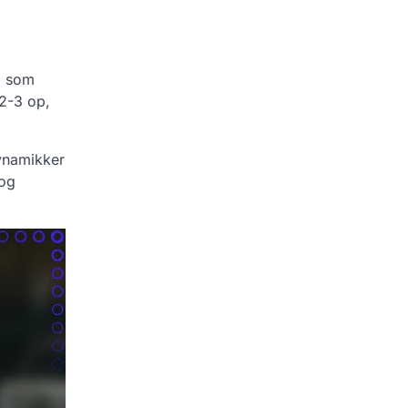
5, som
-2-3 op,
dynamikker
 og