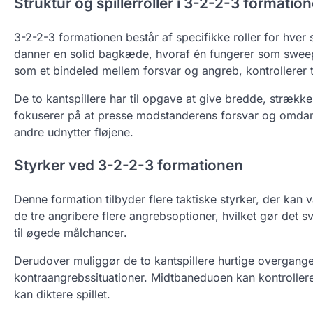
Struktur og spillerroller i 3-2-2-3 formatio
3-2-2-3 formationen består af specifikke roller for hver s
danner en solid bagkæde, hvoraf én fungerer som sweepe
som et bindeled mellem forsvar og angreb, kontrollerer 
De to kantspillere har til opgave at give bredde, stræk
fokuserer på at presse modstanderens forsvar og omdanne
andre udnytter fløjene.
Styrker ved 3-2-2-3 formationen
Denne formation tilbyder flere taktiske styrker, der kan 
de tre angribere flere angrebsoptioner, hvilket gør det sv
til øgede målchancer.
Derudover muliggør de to kantspillere hurtige overgange f
kontraangrebssituationer. Midtbaneduoen kan kontrollere 
kan diktere spillet.