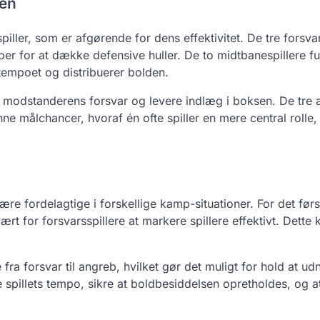
nen
piller, som er afgørende for dens effektivitet. De tre forsvar
r for at dække defensive huller. De to midtbanespillere f
tempoet og distribuerer bolden.
ke modstanderens forsvar og levere indlæg i boksen. De tre 
 målchancer, hvoraf én ofte spiller en mere central rolle
være fordelagtige i forskellige kamp-situationer. For det før
ært for forsvarsspillere at markere spillere effektivt. Dette 
ra forsvar til angreb, hvilket gør det muligt for hold at ud
spillets tempo, sikre at boldbesiddelsen opretholdes, og a