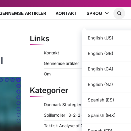
GENNEMSE ARTIKLER
KONTAKT
SPROG
Links
English (US)
Kontakt
English (GB)
l
Gennemse artikler
English (CA)
Om
English (NZ)
Kategorier
Spanish (ES)
Danmark Strategier for 3-2-2-3
Spanish (MX)
Spillerroller i 3-2-2-3
Taktisk Analyse af 3-2-2-3
French (FR)