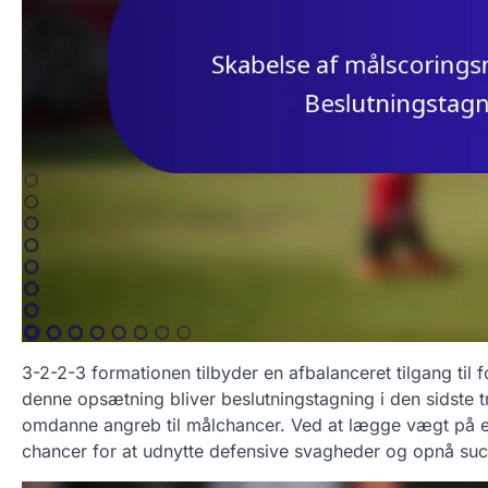
3-2-2-3 formationen tilbyder en afbalanceret tilgang til 
denne opsætning bliver beslutningstagning i den sidste tre
omdanne angreb til målchancer. Ved at lægge vægt på eff
chancer for at udnytte defensive svagheder og opnå succ