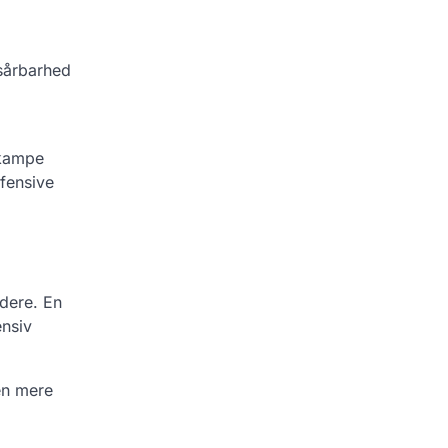
sårbarhed
 kampe
efensive
ndere. En
ensiv
 en mere