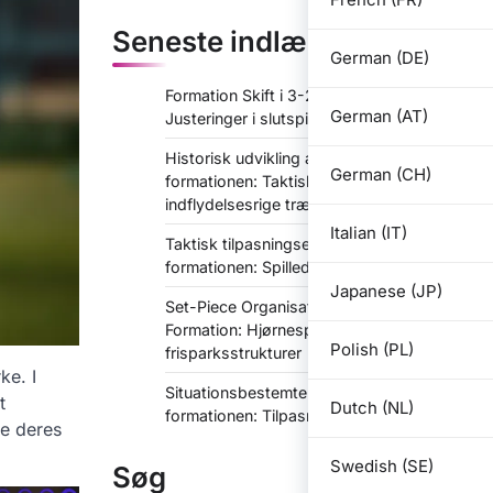
Seneste indlæg
German (DE)
Formation Skift i 3-2-2-3 Formation:
German (AT)
Justeringer i slutspillet, udskiftninger
Historisk udvikling af 3-2-2-3
German (CH)
formationen: Taktiske ændringer,
indflydelsesrige trænere
Italian (IT)
Taktisk tilpasningsevne i 3-2-2-3
formationen: Spilledelse, fleksibilitet
Japanese (JP)
Set-Piece Organisation i 3-2-2-3
Formation: Hjørnespark,
Polish (PL)
frisparksstrukturer
ke. I
Situationsbestemte taktikker i 3-2-2-3
t
Dutch (NL)
formationen: Tilpasning til spillets gang
re deres
Swedish (SE)
Søg