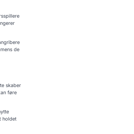
sspillere
ungerer
angribere
, mens de
ste skaber
kan føre
nytte
t holdet