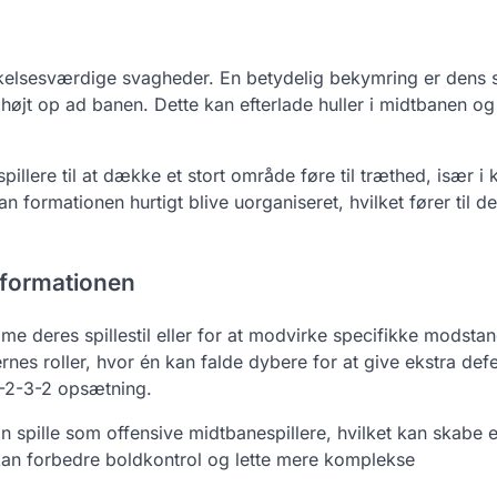
rkelsesværdige svagheder. En betydelig bekymring er dens 
 højt op ad banen. Dette kan efterlade huller i midtbanen og
llere til at dække et stort område føre til træthed, især i
n formationen hurtigt blive uorganiseret, hvilket fører til d
3 formationen
e deres spillestil eller for at modvirke specifikke modsta
ernes roller, hvor én kan falde dybere for at give ekstra def
 3-2-3-2 opsætning.
kan spille som offensive midtbanespillere, hvilket kan skabe
kan forbedre boldkontrol og lette mere komplekse