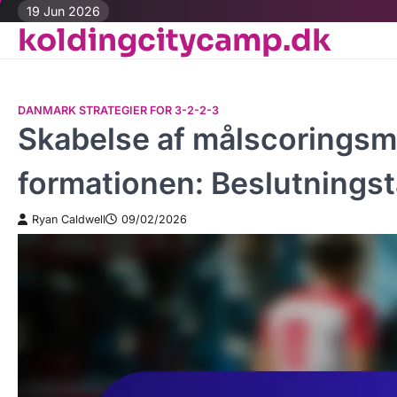
Skip
19 Jun 2026
koldingcitycamp.dk
to
content
DANMARK STRATEGIER FOR 3-2-2-3
Skabelse af målscoringsm
formationen: Beslutningsta
Ryan Caldwell
09/02/2026