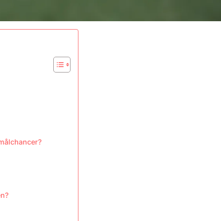
 målchancer?
en?